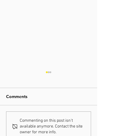
Comments
31-01-2026 / WK Hulst
25-01-2026 / C
Commenting on this post isn't
available anymore. Contact the site
Hoogerheide
owner for more info.