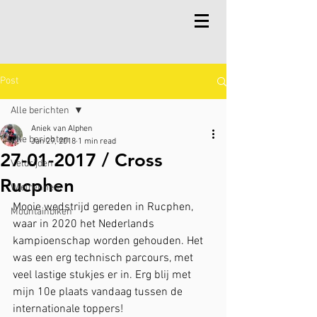
Post
Alle berichten
Aniek van Alphen
Alle berichten
Jan 29, 2018
1 min read
27-01-2017 / Cross
Veldrijden
Rucphen
Wielrennen
Mooie wedstrijd gereden in Rucphen, 
Mountainbiken
waar in 2020 het Nederlands 
kampioenschap worden gehouden. Het 
was een erg technisch parcours, met 
veel lastige stukjes er in. Erg blij met 
mijn 10e plaats vandaag tussen de 
internationale toppers! 