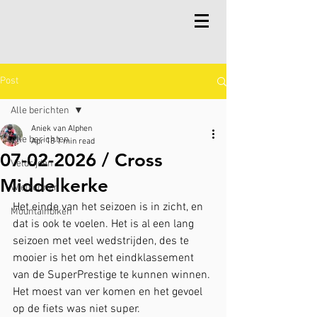
Post
Alle berichten
Aniek van Alphen
Alle berichten
Apr 18
1 min read
07-02-2026 / Cross
Veldrijden
Middelkerke
Wielrennen
Het einde van het seizoen is in zicht, en 
Mountainbiken
dat is ook te voelen. Het is al een lang 
seizoen met veel wedstrijden, des te 
mooier is het om het eindklassement 
van de SuperPrestige te kunnen winnen. 
Het moest van ver komen en het gevoel 
op de fiets was niet super.