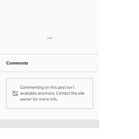
Comments
25-01-2026 / Cross
24-01-2026 / C
Commenting on this post isn't
available anymore. Contact the site
Hoogerheide
Maasmechelen
owner for more info.