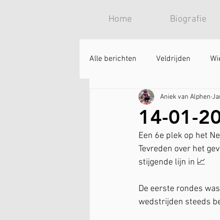
Home
Biografie
Alle berichten
Veldrijden
Wi
Aniek van Alphen
Ja
14-01-20
Een 6e plek op het 
Tevreden over het gev
stijgende lijn in 📈
De eerste rondes was 
wedstrijden steeds be