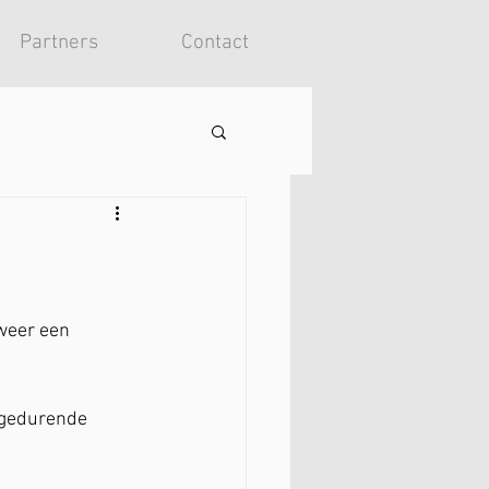
Partners
Contact
weer een 
 gedurende 