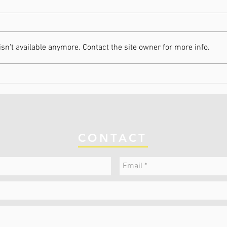
n't available anymore. Contact the site owner for more info.
31-01-2026 / WK Hulst
25-0
Hoog
CONTACT