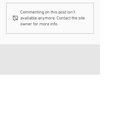
31-01-2026 / WK Hulst
25-01-2026 / C
Commenting on this post isn't
available anymore. Contact the site
Hoogerheide
owner for more info.
CONTACT