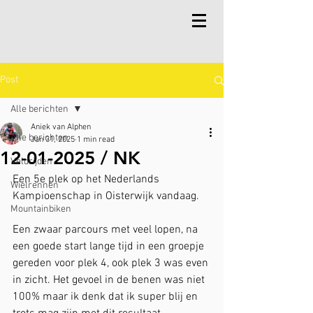
Post
Alle berichten
Aniek van Alphen
Alle berichten
Jan 31, 2025
1 min read
12-01-2025 / NK
Veldrijden
Een 5e plek op het Nederlands 
Wielrennen
Kampioenschap in Oisterwijk vandaag.
Mountainbiken
Een zwaar parcours met veel lopen, na 
een goede start lange tijd in een groepje 
gereden voor plek 4, ook plek 3 was even 
in zicht. Het gevoel in de benen was niet 
100% maar ik denk dat ik super blij en 