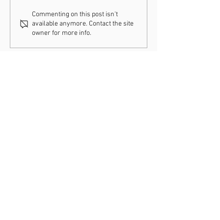
31-01-2026 / WK Hulst
25-01-2026 / C
Commenting on this post isn't
available anymore. Contact the site
Hoogerheide
owner for more info.
CONTACT