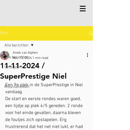
Post
Alle berichten
Aniek van Alphen
Alle berichten
Nov 13, 2024
1 min read
11-11-2024 /
Veldrijden
SuperPrestige Niel
Wielrennen
Een 9e plek in de SuperPrestige in Niel 
Mountainbiken
vandaag.
De start en eerste rondes waren goed, 
een tijdje op plek 4/5 gereden. 2 ronde 
voor het einde gevallen, daarna bleven 
de foutjes zich opstapelen. Erg 
frustrerend dat het net niet lukt, er had 