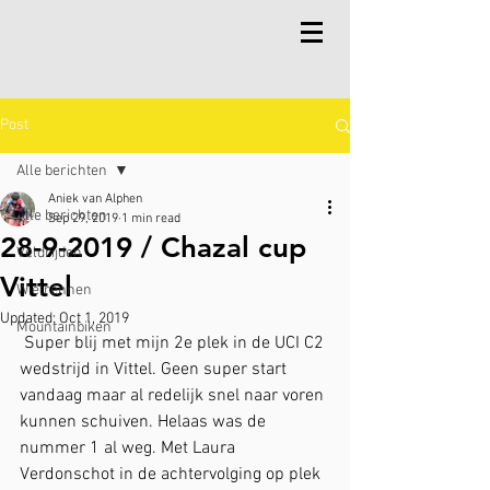
Post
Alle berichten
Aniek van Alphen
Alle berichten
Sep 29, 2019
1 min read
28-9-2019 / Chazal cup
Veldrijden
Vittel
Wielrennen
Updated:
Oct 1, 2019
Mountainbiken
 Super blij met mijn 2e plek in de UCI C2 
wedstrijd in Vittel. Geen super start 
vandaag maar al redelijk snel naar voren 
kunnen schuiven. Helaas was de 
nummer 1 al weg. Met Laura 
Verdonschot in de achtervolging op plek 