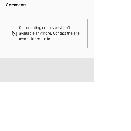
Comments
31-01-2026 / WK Hulst
25-01-2026 / C
Commenting on this post isn't
available anymore. Contact the site
Hoogerheide
owner for more info.
CONTACT