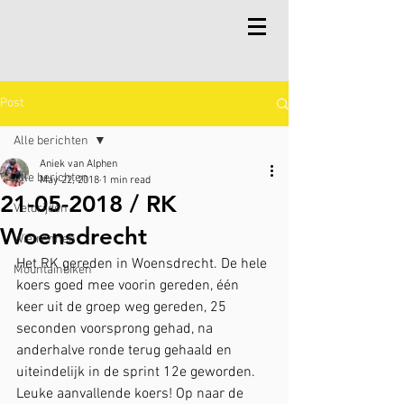
Post
Alle berichten
Aniek van Alphen
Alle berichten
May 22, 2018
1 min read
21-05-2018 / RK
Veldrijden
Woensdrecht
Wielrennen
Het RK gereden in Woensdrecht. De hele 
Mountainbiken
koers goed mee voorin gereden, één 
keer uit de groep weg gereden, 25 
seconden voorsprong gehad, na 
anderhalve ronde terug gehaald en 
uiteindelijk in de sprint 12e geworden. 
Leuke aanvallende koers! Op naar de 