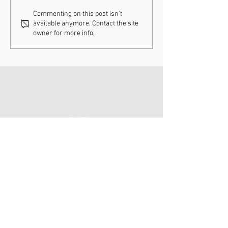
07-07-2024 / 14-07-
24-06-2024 / N
Commenting on this post isn't
available anymore. Contact the site
2024 Giro d’Italia
Arnhem
owner for more info.
CONTACT