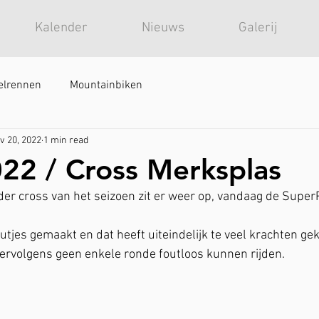
Kalender
Nieuws
Galerij
elrennen
Mountainbiken
v 20, 2022
1 min read
22 / Cross Merksplas
r cross van het seizoen zit er weer op, vandaag de SuperP
outjes gemaakt en dat heeft uiteindelijk te veel krachten ge
ervolgens geen enkele ronde foutloos kunnen rijden. 