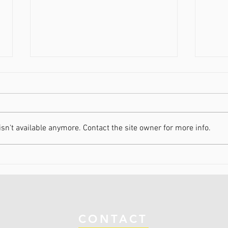
n't available anymore. Contact the site owner for more info.
31-01-2026 / WK Hulst
25-0
Hoog
CONTACT