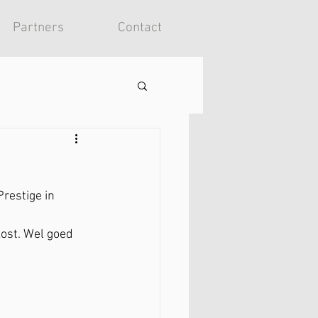
Partners
Contact
restige in 
kost. Wel goed 