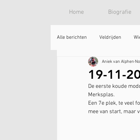
Home
Biografie
Alle berichten
Veldrijden
Wi
Aniek van Alphen
No
19-11-20
De eerste koude modde
Merksplas. 
Een 7e plek, te veel f
mee van start, maar v