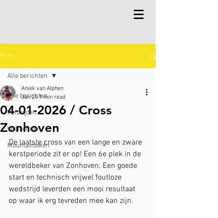
Post
Alle berichten
Aniek van Alphen
Alle berichten
Jan 24
1 min read
04-01-2026 / Cross
Veldrijden
Zonhoven
Wielrennen
De laatste cross van een lange en zware 
Mountainbiken
kerstperiode zit er op! Een 6e plek in de 
wereldbeker van Zonhoven. Een goede 
start en technisch vrijwel foutloze 
wedstrijd leverden een mooi resultaat 
op waar ik erg tevreden mee kan zijn.