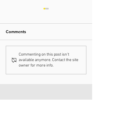
Comments
31-01-2026 / WK Hulst
25-01-2026 / C
Commenting on this post isn't
available anymore. Contact the site
Hoogerheide
owner for more info.